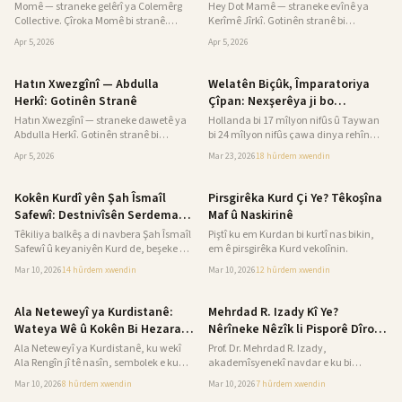
Momê — straneke gelêrî ya Colemêrg
Hey Dot Mamê — straneke evînê ya
Collective. Çîroka Momê bi stranê.
Kerîmê Jîrkî. Gotinên stranê bi
Gotinên stranê bi Kurmancî û
Kurmancî û wergerandinê.
Apr 5, 2026
Apr 5, 2026
wergerandinê.
Muzîk
Analîz
Hatın Xwezgînî — Abdulla
Welatên Biçûk, Împaratoriya
Herkî: Gotinên Stranê
Çîpan: Nexşerêya ji bo
Kurdistanê
Hatın Xwezgînî — straneke dawetê ya
Hollanda bi 17 mîlyon nifûs û Taywan
Abdulla Herkî. Gotinên stranê bi
bi 24 mîlyon nifûs çawa dinya rehîn
Kurmancî û wergerandinê.
girtine? Çîrokên ASML, TSMC û
Apr 5, 2026
Mar 23, 2026
18 hûrdem
xwendin
teknolojiya çîpan. Kurd divê ji vê çîrokê
çi fêr bibin?
History
Kurdistan
Kokên Kurdî yên Şah Îsmaîl
Pirsgirêka Kurd Çi Ye? Têkoşîna
Safewî: Destnivîsên Serdema
Maf û Naskirinê
Navîn Eslê Kurdî yê Damezrêner
Têkiliya balkêş a di navbera Şah Îsmaîl
Piştî ku em Kurdan bi kurtî nas bikin,
Îsbat Dikin
Safewî û keyaniyên Kurd de, beşeke pir
em ê pirsgirêka Kurd vekolînin.
girîng a dîroka Rojhilata Navîn a
Mar 10, 2026
14 hûrdem
xwendin
Mar 10, 2026
12 hûrdem
xwendin
serdema navîn pêk tîne.
Kurdistan
Kurdistan
Ala Neteweyî ya Kurdistanê:
Mehrdad R. Izady Kî Ye?
Wateya Wê û Kokên Bi Hezaran
Nêrîneke Nêzîk li Pisporê Dîrok
Salî
û Çanda Kurd
Ala Neteweyî ya Kurdistanê, ku wekî
Prof. Dr. Mehrdad R. Izady,
Ala Rengîn jî tê nasîn, sembolek e ku
akademîsyenekî navdar e ku bi
çîroka bi hezaran salî ya gelê Kurd ber
nêzîkatiya piralî ya dîrok, çand û
Mar 10, 2026
8 hûrdem
xwendin
Mar 10, 2026
7 hûrdem
xwendin
bi ezman ve hildigire.
nasnameya Kurdan û Kurdistanê tê