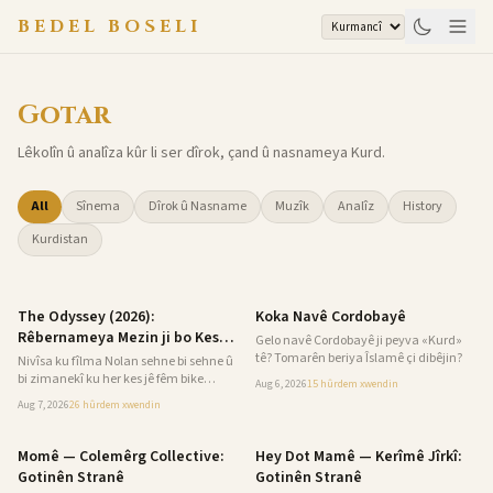
Skip to content
BEDEL BOSELI
Gotar
Lêkolîn û analîza kûr li ser dîrok, çand û nasnameya Kurd.
All
Sînema
Dîrok û Nasname
Muzîk
Analîz
History
Kurdistan
Sînema
Dîrok û Nasname
The Odyssey (2026):
Koka Navê Cordobayê
Rêbernameya Mezin ji bo Kesên
Gelo navê Cordobayê ji peyva «Kurd»
ku Dixwazin Fîlmê bi Temamî
tê? Tomarên beriya Îslamê çi dibêjin?
Nivîsa ku fîlma Nolan sehne bi sehne û
Fêm Bikin
bi zimanekî ku her kes jê fêm bike
Aug 6, 2026
15 hûrdem
xwendin
vedibêje
Aug 7, 2026
26 hûrdem
xwendin
Muzîk
Muzîk
Momê — Colemêrg Collective:
Hey Dot Mamê — Kerîmê Jîrkî:
Gotinên Stranê
Gotinên Stranê