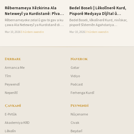
nasîn.
Kurdistan
Kurdistan
Rêbernameya Xêzkirina Ala
Bedel Boseli | Lêkolînerê Kurd,
Neteweyî ya Kurdistanê: Pîvan,
Pisporê Medyaya Dîjîtal û
Reng, Standard
Nivîskar
Rêbernameyeke zelal û gav bi gav a ku
Bedel Boseli, lêkolînerê Kurd, nivîskar,
çawa Ala Neteweyî ya Kurdistanê di du
pisporê Sîstemên Agahdariya
mezinahiyan de bê xêzkirin.
Rêveberiyê û medyaya dîjîtal e.
Mar 10, 2026
5 hûrdem
xwendin
Mar 10, 2026
3 hûrdem
xwendin
Derbare
Naverok
Armanca Me
Gotar
Tîm
Vidiyo
Peywendî
Podcast
Nepenîtî
Ferhenga Kurdî
Çavkanî
Peywendî
E-Pirtûk
Nûçename
Akademiya KRD
Civak
Lêkolîn
Beşdarî