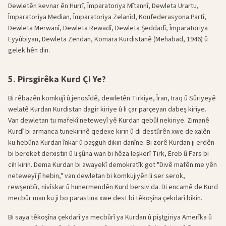
Dewletên kevnar ên Hurrî, Împaratoriya Mîtannî, Dewleta Urartu,
Împaratoriya Median, Împaratoriya Zelanîd, Konfederasyona Partî,
Dewleta Merwanî, Dewleta Rewadî, Dewleta Şeddadî, Împaratoriya
Eyyûbiyan, Dewleta Zendan, Komara Kurdistanê (Mehabad, 1946) û
gelek hên din.
5. Pirsgirêka Kurd Çi Ye?
Bi rêbazên komkujî û jenosîdê, dewletên Tirkiye, Îran, Iraq û Sûriyeyê
welatê Kurdan Kurdistan dagir kiriye û li çar parçeyan dabeş kiriye.
Van dewletan tu mafekî neteweyî yê Kurdan qebûl nekiriye. Zimanê
Kurdî bi armanca tunekirinê qedexe kirin û di destûrên xwe de xalên
ku hebûna Kurdan înkar û paşguh dikin danîne. Bi zorê Kurdan ji erdên
bi bereket derxistin û li şûna wan bi hêza leşkerî Tirk, Ereb û Fars bi
cih kirin. Dema Kurdan bi awayekî demokratîk got "Divê mafên me yên
neteweyî jî hebin," van dewletan bi komkujiyên li ser serok,
rewşenbîr, nivîskar û hunermendên Kurd bersiv da. Di encamê de Kurd
mecbûr man ku ji bo parastina xwe dest bi têkoşîna çekdarî bikin.
Bi saya têkoşîna çekdarî ya mecbûrî ya Kurdan û piştgiriya Amerîka û