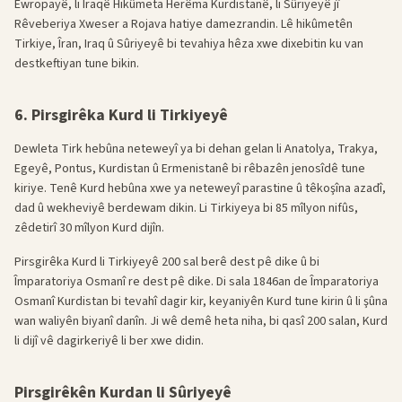
Ewropayê, li Iraqê Hikûmeta Herêma Kurdistanê, li Sûriyeyê jî
Rêveberiya Xweser a Rojava hatiye damezrandin. Lê hikûmetên
Tirkiye, Îran, Iraq û Sûriyeyê bi tevahiya hêza xwe dixebitin ku van
destkeftiyan tune bikin.
6. Pirsgirêka Kurd li Tirkiyeyê
Dewleta Tirk hebûna neteweyî ya bi dehan gelan li Anatolya, Trakya,
Egeyê, Pontus, Kurdistan û Ermenistanê bi rêbazên jenosîdê tune
kiriye. Tenê Kurd hebûna xwe ya neteweyî parastine û têkoşîna azadî,
dad û wekheviyê berdewam dikin. Li Tirkiyeya bi 85 mîlyon nifûs,
zêdetirî 30 mîlyon Kurd dijîn.
Pirsgirêka Kurd li Tirkiyeyê 200 sal berê dest pê dike û bi
Împaratoriya Osmanî re dest pê dike. Di sala 1846an de Împaratoriya
Osmanî Kurdistan bi tevahî dagir kir, keyaniyên Kurd tune kirin û li şûna
wan waliyên biyanî danîn. Ji wê demê heta niha, bi qasî 200 salan, Kurd
li dijî vê dagirkeriyê li ber xwe didin.
Pirsgirêkên Kurdan li Sûriyeyê