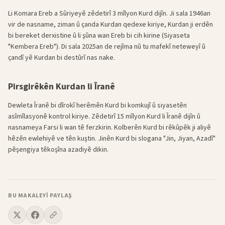
Li Komara Ereb a Sûriyeyê zêdetirî 3 mîlyon Kurd dijîn. Ji sala 1946an
vir de nasname, ziman û çanda Kurdan qedexe kiriye, Kurdan ji erdên
bi bereket derxistine û li şûna wan Ereb bi cih kirine (Siyaseta
"Kembera Ereb"). Di sala 2025an de rejîma nû tu mafekî neteweyî û
çandî yê Kurdan bi destûrî nas nake.
Pirsgirêkên Kurdan li Îranê
Dewleta Îranê bi dîrokî herêmên Kurd bi komkujî û siyasetên
asîmîlasyonê kontrol kiriye. Zêdetirî 15 mîlyon Kurd li Îranê dijîn û
nasnameya Farsi li wan tê ferzkirin. Kolberên Kurd bi rêkûpêk ji aliyê
hêzên ewlehiyê ve tên kuştin. Jinên Kurd bi slogana "Jin, Jiyan, Azadî"
pêşengiya têkoşîna azadiyê dikin.
BU MAKALEYI PAYLAŞ