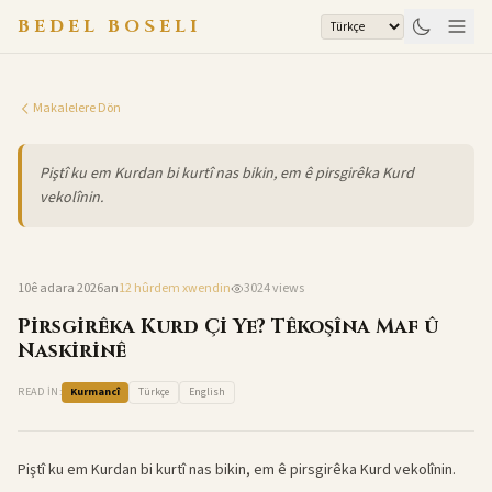
Skip to content
BEDEL BOSELI
Makalelere Dön
Piştî ku em Kurdan bi kurtî nas bikin, em ê pirsgirêka Kurd
vekolînin.
Kurdistan
10ê adara 2026an
12 hûrdem
xwendin
3024
views
Pirsgirêka Kurd Çi Ye? Têkoşîna Maf û
Naskirinê
READ IN:
Kurmancî
Türkçe
English
Piştî ku em Kurdan bi kurtî nas bikin, em ê pirsgirêka Kurd vekolînin.