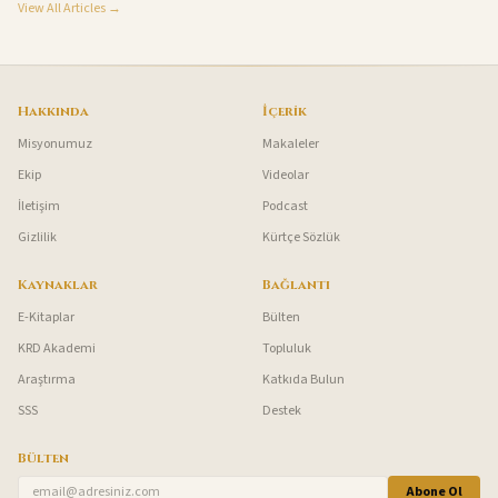
View All Articles →
Hakkında
İçerik
Misyonumuz
Makaleler
Ekip
Videolar
İletişim
Podcast
Gizlilik
Kürtçe Sözlük
Kaynaklar
Bağlantı
E-Kitaplar
Bülten
KRD Akademi
Topluluk
Araştırma
Katkıda Bulun
SSS
Destek
Bülten
Abone Ol