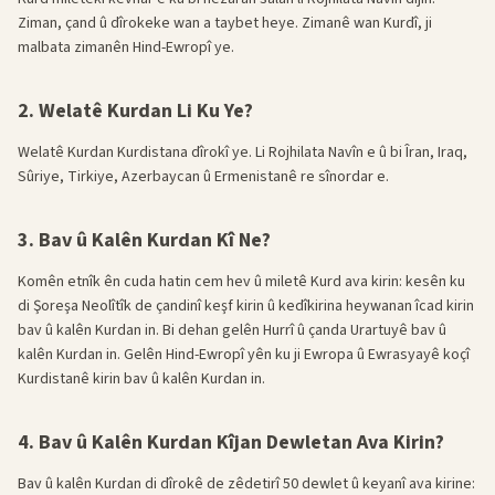
Ziman, çand û dîrokeke wan a taybet heye. Zimanê wan Kurdî, ji
malbata zimanên Hind-Ewropî ye.
2. Welatê Kurdan Li Ku Ye?
Welatê Kurdan Kurdistana dîrokî ye. Li Rojhilata Navîn e û bi Îran, Iraq,
Sûriye, Tirkiye, Azerbaycan û Ermenistanê re sînordar e.
3. Bav û Kalên Kurdan Kî Ne?
Komên etnîk ên cuda hatin cem hev û miletê Kurd ava kirin: kesên ku
di Şoreşa Neolîtîk de çandinî keşf kirin û kedîkirina heywanan îcad kirin
bav û kalên Kurdan in. Bi dehan gelên Hurrî û çanda Urartuyê bav û
kalên Kurdan in. Gelên Hind-Ewropî yên ku ji Ewropa û Ewrasyayê koçî
Kurdistanê kirin bav û kalên Kurdan in.
4. Bav û Kalên Kurdan Kîjan Dewletan Ava Kirin?
Bav û kalên Kurdan di dîrokê de zêdetirî 50 dewlet û keyanî ava kirine: