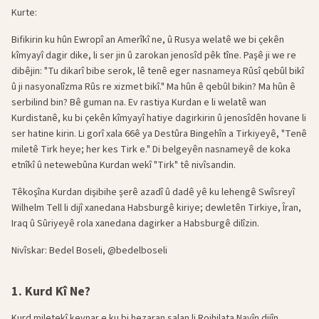
Kurte:
Bifikirin ku hûn Ewropî an Amerîkî ne, û Rusya welatê we bi çekên
kîmyayî dagir dike, li ser jin û zarokan jenosîd pêk tîne. Paşê ji we re
dibêjin: "Tu dikarî bibe serok, lê tenê eger nasnameya Rûsî qebûl bikî
û ji nasyonalîzma Rûs re xizmet bikî." Ma hûn ê qebûl bikin? Ma hûn ê
serbilind bin? Bê guman na. Ev rastiya Kurdan e li welatê wan
Kurdistanê, ku bi çekên kîmyayî hatiye dagirkirin û jenosîdên hovane li
ser hatine kirin. Li gorî xala 66ê ya Destûra Bingehîn a Tirkiyeyê, "Tenê
miletê Tirk heye; her kes Tirk e." Di belgeyên nasnameyê de koka
etnîkî û netewebûna Kurdan wekî "Tirk" tê nivîsandin.
Têkoşîna Kurdan dişibihe şerê azadî û dadê yê ku lehengê Swîsreyî
Wilhelm Tell li dijî xanedana Habsburgê kiriye; dewletên Tirkiye, Îran,
Iraq û Sûriyeyê rola xanedana dagirker a Habsburgê dilîzin.
Nivîskar: Bedel Boseli, @bedelboseli
1. Kurd Kî Ne?
Kurd miletekî kevnar e ku bi hezaran salan li Rojhilata Navîn dijîn.